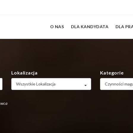
O NAS
DLA KANDYDATA
DLA P
Lokalizacja
Kategorie
Wszystkie Lokalizacja
Czynności ma
awca